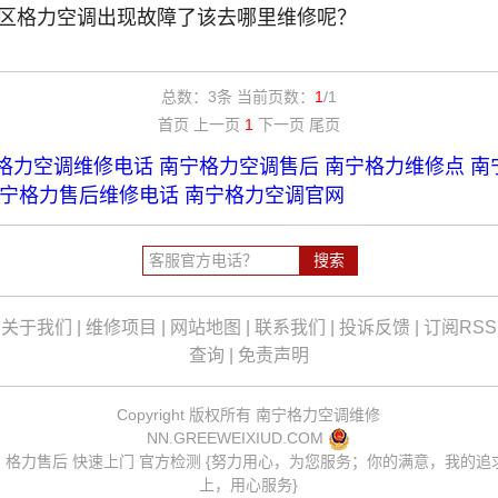
区格力空调出现故障了该去哪里维修呢？
总数：3条 当前页数：
1
/1
首页 上一页
1
下一页 尾页
格力空调维修电话
南宁格力空调售后
南宁格力维修点
南
宁格力售后维修电话
南宁格力空调官网
|
关于我们
|
维修项目
|
网站地图
|
联系我们
|
投诉反馈
|
订阅RSS
查询
|
免责声明
Copyright 版权所有
南宁格力空调维修
NN.GREEWEIXIUD.COM
：格力售后 快速上门 官方检测 {努力用心，为您服务；你的满意，我的追
上，用心服务}